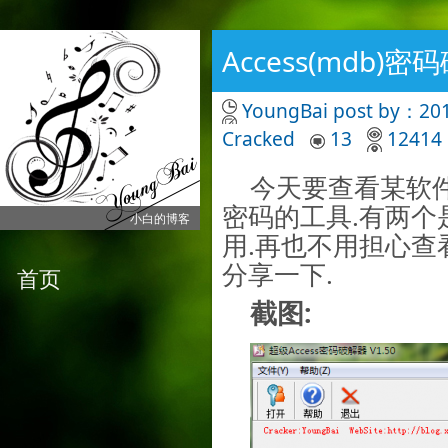
Access(mdb)
YoungBai
post by：201
Cracked
13
12414
今天要查看某软件
密码的工具.有两个
小白的博客
用.再也不用担心查
分享一下.
首页
截图: