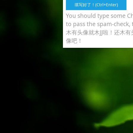
You should type some Ch
to pass the spam-check, 
木有头像就木JJ啦！还木有
像吧！