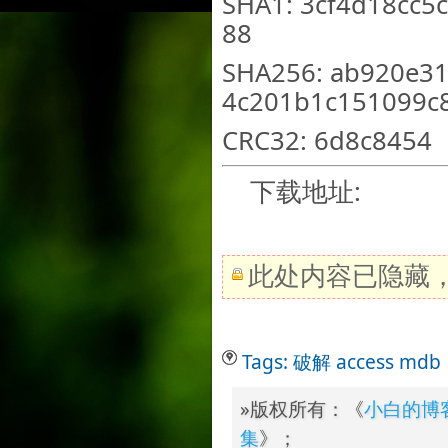
SHA1: 3cf4d18cc5
88
SHA256: ab920e31
4c201b1c151099c
CRC32: 6d8c8454
下载地址:
此处内容已隐藏
Tags:
破解
access
mdb
»版权所有：《
小白的博
集
》；