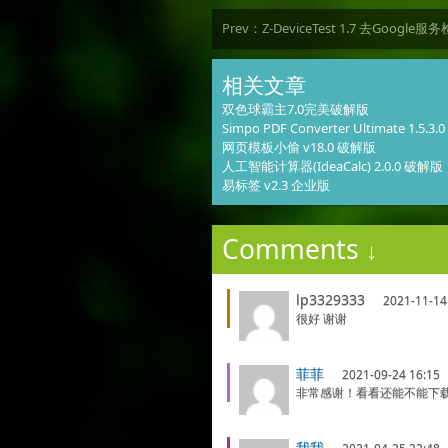
Prev：
Z-DeviceTest 1.7 去Googl
相关文章
双色球霸主7.0完美破解版
Simpo PDF Converter Ultimate 1.5.3
网页模板小偷 v18.0 破解版
人工智能计算器(IdeaCalc) 2.0.0 破解版
易标签 v2.3 企业版
Comments
↓
lp3329333
2021-11-14
很好 谢谢
菲菲
2021-09-24 16:15
非常感谢！看看还能不能下
我我