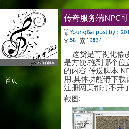
传奇服务端NPC
YoungBai
post by：201
58
19834
这货是可视化修改
是方便.拖到哪个位
小白的博客
的内容.传送脚本.N
用.具体功能请下载
首页
注册网页都打不开了
截图: