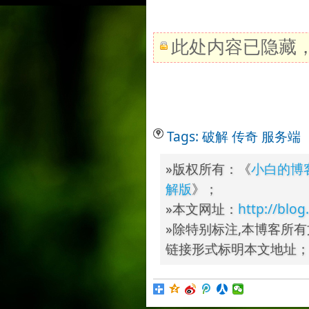
此处内容已隐藏
Tags:
破解
传奇
服务端
»版权所有：《
小白的博
解版
》；
»本文网址：
http://blog
»除特别标注,本博客所有
链接形式标明本文地址