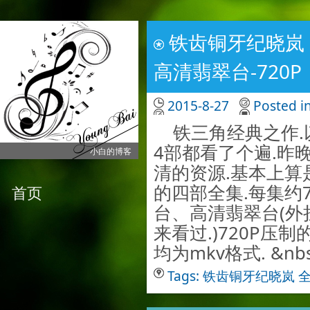
铁齿铜牙纪晓岚 C
高清翡翠台-720P
2015-8-27
Posted i
铁三角经典之作.
4部都看了个遍.昨
小白的博客
清的资源.基本上算
的四部全集.每集约
首页
台、高清翡翠台(外
来看过.)720P压制
均为mkv格式. &nbs..
Tags:
铁齿铜牙纪晓岚