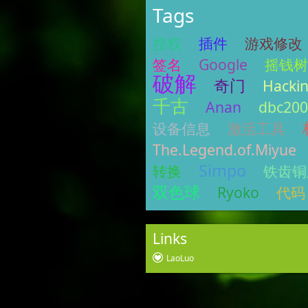
Tags
授权
插件
游戏修改
签名
Google
摇钱树
破解
奇门
Hacki
千古
Anan
dbc200
设备信息
激活工具
The.Legend.of.Miyue
Simpo
转换
铁齿铜
双色球
Ryoko
代码
Links
LaoLuo