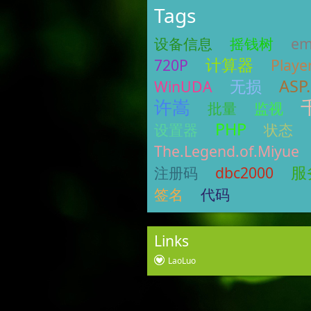
Tags
设备信息
摇钱树
em
计算器
720P
Playe
无损
ASP
WinUDA
许嵩
批量
监视
PHP
设置器
状态
The.Legend.of.Miyue
服
注册码
dbc2000
签名
代码
Links
LaoLuo