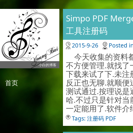
Simpo PDF Merg
工具注册码
2015-9-26
Posted i
今天收集的资料都
不方便管理.就找了
小白的博客
下载来试了下.未注
反正也无聊.就顺便追了
首页
测试通过.按理说是
哈.不过只是针对当
一定能用了.软件介绍: .
Tags:
注册码
PDF