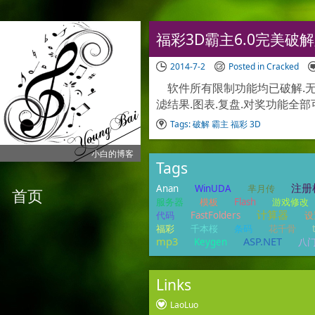
福彩3D霸主6.0完美破
2014-7-2
Posted in
Cracked
软件所有限制功能均已破解.无
滤结果.图表.复盘.对奖功能全部可
Tags:
破解
霸主
福彩
3D
小白的博客
Tags
注册
Anan
WinUDA
芈月传
首页
服务器
模板
Flash
游戏修改
计算器
代码
FastFolders
设
福彩
千本桜
条码
花千骨
mp3
ASP.NET
Keygen
八
Links
LaoLuo