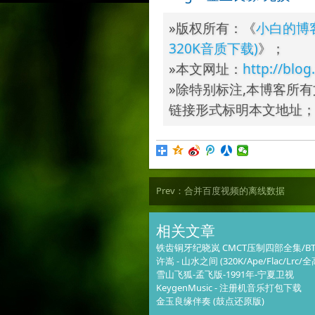
»版权所有：《
小白的博
320K音质下载)
》；
»本文网址：
http://blo
»除特别标注,本博客所有
链接形式标明本文地址
Prev：
合并百度视频的离线数据
相关文章
铁齿铜牙纪晓岚 CMCT压制四部全集/BTV-
许嵩 - 山水之间 (320K/Ape/Flac/Lrc/
雪山飞狐-孟飞版-1991年-宁夏卫视
KeygenMusic - 注册机音乐打包下载
金玉良缘伴奏 (鼓点还原版)