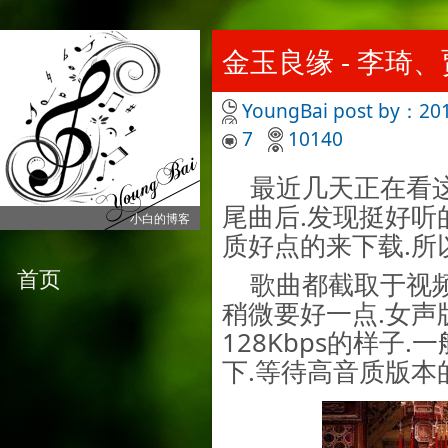
金玉良缘 - 李琦、
YoungBai
post by：201
7
10140
最近几天正在看这
尾曲后.发现挺好听
小白的博客
质好点的来下载.所
首页
歌曲都截取于视频
稍微要好一点.女声
128Kbps的样子
下.等待高音质版本