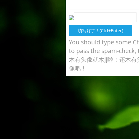
You should type some Ch
to pass the spam-check, 
木有头像就木JJ啦！还木有
像吧！