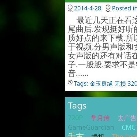
2014-4-28
Posted i
最近几天正在看这
尾曲后.发现挺好听
质好点的来下载.所
于视频.分男声版和
女声版的还有对话在里
子.一般般.要求不
音......
Tags:
金玉良缘
无损
32
Tags
720P
芈月传
去广告
GameGuardian
CMC
千古
授权
The.Leg