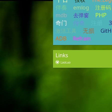
伴奏
emlog
注册码
PHP
mdb
去弹窗
奇门
传奇
注册
无损
激活工具
Git
ADB
Refrain
Links
LaoLuo