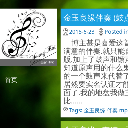
金玉良缘伴奏 (鼓
2015-6-23
Posted i
博主甚是喜爱这首
满意的伴奏.就只能
版.加上了鼓声和镲
小白的博客
知道原声用的什么鬼
的一个鼓声来代替了.
首页
居然要实名认证才
面了.我的地盘我做主
比......
Tags:
金玉良缘
伴奏
mp