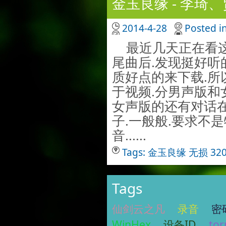
金玉良缘 - 李琦、
2014-4-28
Posted i
最近几天正在看这
尾曲后.发现挺好听
质好点的来下载.所
于视频.分男声版和
女声版的还有对话在里
子.一般般.要求不
音......
Tags:
金玉良缘
无损
32
Tags
仙剑云之凡
录音
密
WinHex
设备ID
tor