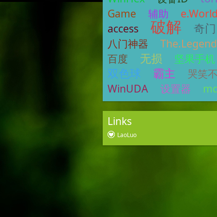
Game
辅助
e.Worl
破解
奇门
access
八门神器
The.Legend
无损
百度
坚果手机
双色球
霸主
哭笑
WinUDA
设置器
m
Links
LaoLuo