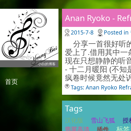
Anan Ryoko - 
2015-7-8
Posted in
分享一首很好听的
爱上了.借用其中一
现在只想静静的听音
小白的博客
- 十二月暖阳 (
疯卷时候竟然无处诉说
首页
Tags:
Anan
Ryoko
Refr
Tags
汉化版
雪山飞狐
授
标签
翡翠高清
插件