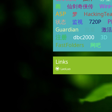
雨
仙剑奇侠传
Win
ASP
梦
HackingTe
P
状态
监视
720P
Guardian
批量
激活
注册
dbc2000
3D
FastFolders
网吧
Links
LaoLuo