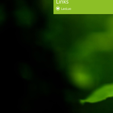
Links
LaoLuo