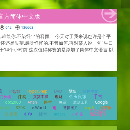
最新官方简体中文版
642
136663
.难绘你.不染纤尘的容颜. 今天对于我来说也许是个平
怀还是失望.感觉怪怪的.不管如何.再对某人说一句"生日
布于14个小时前.这次值得称赞的是添加了简体中文语言.以
损
Player
HyperSnap
DVD
壁纸
简体中文
千古
伴奏
金玉良缘
门神器
哭笑不得
理财
路考
dbc2000
Anan
生活
激活工具
Google
320K
mp3
shtool
e.World
雨
替换图片
设置器
破解
注册机
传奇
打印
access
小广告