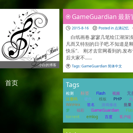
GameGuardian 
2015-8-16
Posted in
点滴记忆
白纸画卷.寥寥几笔绘江湖深浅
凡而又特别的日子吧.不知道是释
快乐". 刚才去官网看到的.发
后大家不......
小白的博客
Tags:
GameGuardian
简体中文
首页
Tags
标签
无
检测
Flash
视频
PHP
注册码
硬件
模板
八
WinHex
签名
游戏修改
批量
梦
福彩
GameGuardian
Fla
torrent
emlog
百度
客户端